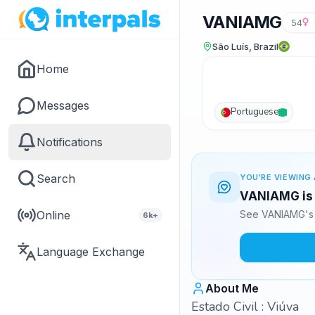
VANIAMG
54
São Luís, Brazil
Home
Messages
Portuguese
Notifications
Search
YOU'RE VIEWING 
VANIAMG is 
Online
See VANIAMG's 
6k+
Language Exchange
About Me
Estado Civil : Viúva