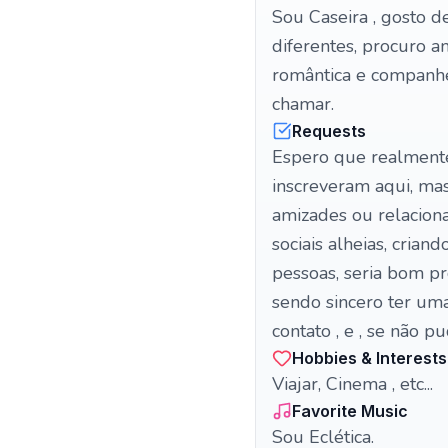
Sou Caseira , gosto d
diferentes, procuro 
romântica e companhei
chamar.
Requests
Espero que realmente 
inscreveram aqui, ma
amizades ou relaciona
sociais alheias, cria
pessoas, seria bom pr
sendo sincero ter um
contato , e , se não 
Hobbies & Interests
Viajar, Cinema , etc...
Favorite Music
Sou Eclética.