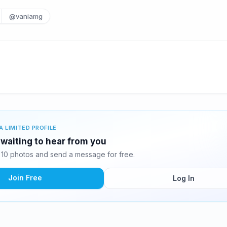
@vaniamg
A LIMITED PROFILE
waiting to hear from you
10 photos and send a message for free.
Join Free
Log In