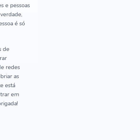
es e pessoas
 verdade,
essoa é só
s de
rar
de redes
briar as
e está
ntrar em
brigada!