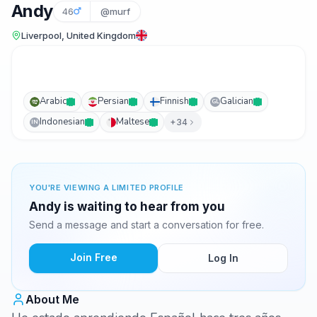
Andy
46
@murf
Liverpool, United Kingdom
Arabic
Persian
Finnish
Galician
GL
Indonesian
Maltese
+34
IN
YOU'RE VIEWING A LIMITED PROFILE
Andy is waiting to hear from you
Send a message and start a conversation for free.
Join Free
Log In
About Me