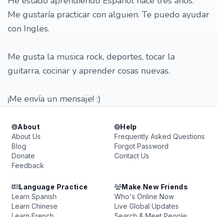
He estado aprendiendo Español hace tres años.
Me gustaría practicar con alguien. Te puedo ayudar
con Ingles.
Me gusta la musica rock, deportes, tocar la
guitarra, cocinar y aprender cosas nuevas.
¡Me envía un mensaje! :)
About
Help
About Us
Frequently Asked Questions
Blog
Forgot Password
Donate
Contact Us
Feedback
Language Practice
Make New Friends
Learn Spanish
Who's Online Now
Learn Chinese
Live Global Updates
Learn French
Search & Meet People