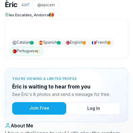
Èric
40
@epiczin
les Escaldes, Andorra
Catalan
Spanish
English
French
CA
Portuguese
YOU'RE VIEWING A LIMITED PROFILE
Èric is waiting to hear from you
See Èric's 8 photos and send a message for free.
Join Free
Log In
About Me