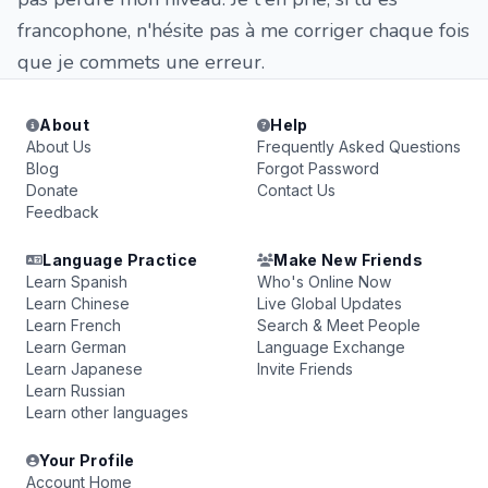
francophone, n'hésite pas à me corriger chaque fois
que je commets une erreur.
About
Help
About Us
Frequently Asked Questions
Blog
Forgot Password
Donate
Contact Us
Feedback
Language Practice
Make New Friends
Learn Spanish
Who's Online Now
Learn Chinese
Live Global Updates
Learn French
Search & Meet People
Learn German
Language Exchange
Learn Japanese
Invite Friends
Learn Russian
Learn other languages
Your Profile
Account Home