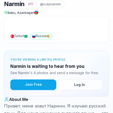
Narmin
31
@culynarmin
Baku, Azerbaijan
Turkish
Russian
YOU'RE VIEWING A LIMITED PROFILE
Narmin is waiting to hear from you
See Narmin's 4 photos and send a message for free.
Join Free
Log In
About Me
Привет, меня зовут Нармин. Я изучаю русский