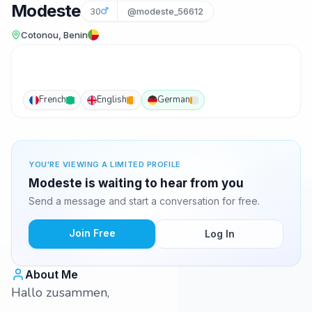
Modeste
30
@modeste_56612
Cotonou, Benin
French
English
German
YOU'RE VIEWING A LIMITED PROFILE
Modeste is waiting to hear from you
Send a message and start a conversation for free.
Join Free
Log In
About Me
Hallo zusammen,