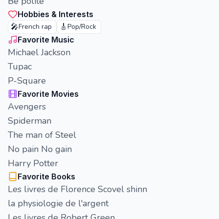
Be polite
Hobbies & Interests
🎤
🎸
French rap
Pop/Rock
Favorite Music
Michael Jackson
Tupac
P-Square
Favorite Movies
Avengers
Spiderman
The man of Steel
No pain No gain
Harry Potter
Favorite Books
Les livres de Florence Scovel shinn
la physiologie de l'argent
Les livres de Robert Green