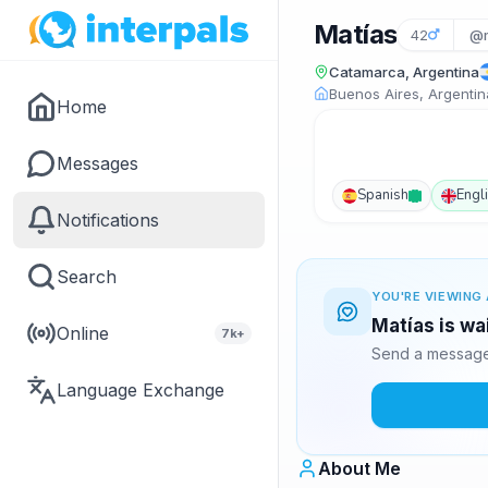
Matías
42
@m
Catamarca, Argentina
Buenos Aires, Argentin
Home
Messages
Spanish
Engl
Notifications
Search
YOU'RE VIEWING 
Matías is wa
Online
7k+
Send a message 
Language Exchange
About Me