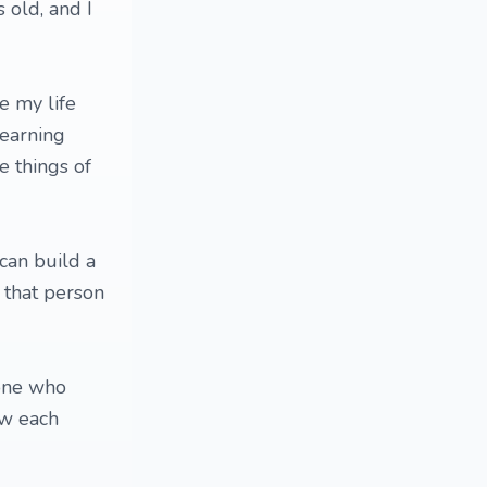
 old, and I
e my life
learning
e things of
can build a
o that person
eone who
ow each