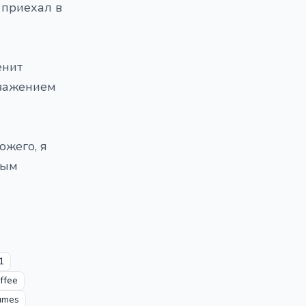
 приехал в
енит
 уважением
ожего, я
тым
1
ffee
umes