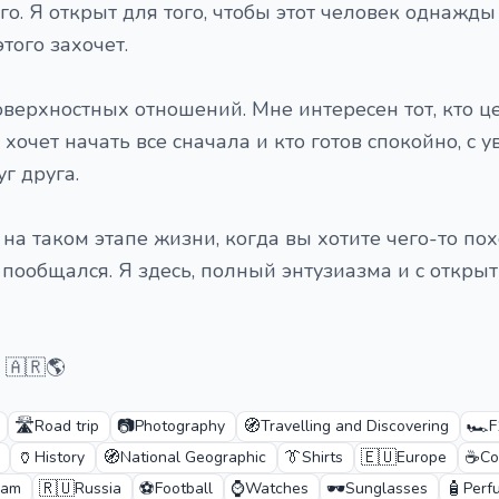
го. Я открыт для того, чтобы этот человек однажды
этого захочет.
оверхностных отношений. Мне интересен тот, кто ц
е хочет начать все сначала и кто готов спокойно, с
уг друга.
на таком этапе жизни, когда вы хотите чего-то пох
 пообщался. Я здесь, полный энтузиазма и с откры
 🇦🇷🌎
🛣️
📷
🧭
🏎️
Road trip
Photography
Travelling and Discovering
F
🏺
🧭
👔
🇪🇺
☕
History
National Geographic
Shirts
Europe
Co
🇷🇺
⚽
⌚
🕶️
🧴
eam
Russia
Football
Watches
Sunglasses
Perf