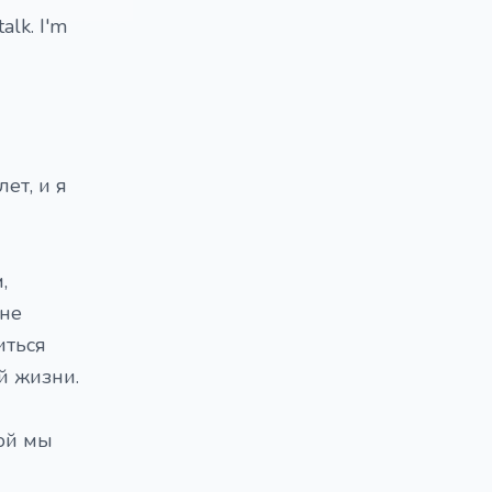
alk. I'm
ет, и я
,
Мне
иться
й жизни.
рой мы