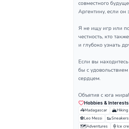
совместного будуще
Аргентину, если он 
Я не ищу игр или п
честность, кто такж
и глубоко узнать др
Если вы находитесь 
бы с удовольствием
сердцем.
Объятия с юга мира!
Hobbies & Interests
🦓
🏔️
Madagascar
Hiking
⚽
👟
Leo Messi
Sneakers
🗺️
🍦
Adventures
Ice cr