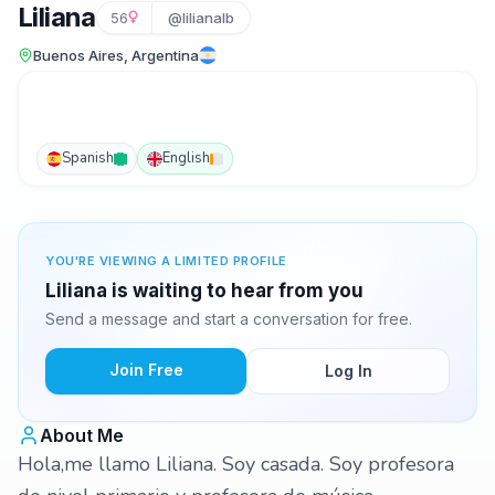
Liliana
56
@lilianalb
Buenos Aires, Argentina
Spanish
English
YOU'RE VIEWING A LIMITED PROFILE
Liliana is waiting to hear from you
Send a message and start a conversation for free.
Join Free
Log In
About Me
Hola,me llamo Liliana. Soy casada. Soy profesora