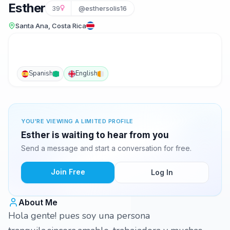
Esther
39
@esthersolis16
Santa Ana, Costa Rica
Spanish
English
YOU'RE VIEWING A LIMITED PROFILE
Esther is waiting to hear from you
Send a message and start a conversation for free.
Join Free
Log In
About Me
Hola gente! pues soy una persona