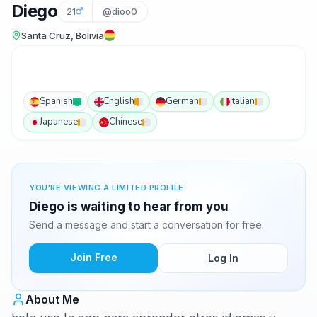
Diego
21
@dioo0
Santa Cruz, Bolivia
Spanish
English
German
Italian
Japanese
Chinese
YOU'RE VIEWING A LIMITED PROFILE
Diego is waiting to hear from you
Send a message and start a conversation for free.
Join Free
Log In
About Me