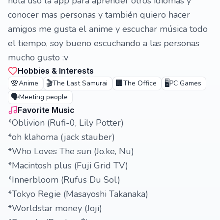
hola uso la app para aprender otros idiomas y
conocer mas personas y también quiero hacer
amigos me gusta el anime y escuchar música todo
el tiempo, soy bueno escuchando a las personas
mucho gusto :v
Hobbies & Interests
🌸
🎬
🏢
🖥️
Anime
The Last Samurai
The Office
PC Games
🗣️
Meeting people
Favorite Music
*Oblivion (Rufi-0, Lily Potter)
*oh klahoma (jack stauber)
*Who Loves The sun (Jo.ke, Nu)
*Macintosh plus (Fuji Grid TV)
*Innerbloom (Rufus Du Sol)
*Tokyo Regie (Masayoshi Takanaka)
*Worldstar money (Joji)